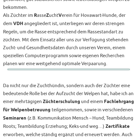
bekommen.
Als Züchter im
R
asse
Z
ucht
V
erein für Hovawart-Hunde, der
dem
VDH
angegliedert ist, unterliegen wir deren strengen
Regeln, um die Rasse entsprechend dem Rassestandart zu
züchten. Mit dem Einsatz aller uns zur Verfügung stehenden
Zucht- und Gesundheitsdaten durch unseren Verein, einem
speziellen Computerprogramm sowie eigenen Recherchen
planen wir eine weitgehend optimale Verpaarung.
Da nicht nur die Zuchthündin, sondern auch der Züchter eine
bedeutende Rolle bei der Aufzucht der Welpen hat, habe ich an
einer mehrtägigen
Züchterschulung
und einem
Fachlehrgang
für Welpenbetreuung
teilgenommen, sowie in verschiedenen
Seminaren
(z.B. Kommunikation Mensch – Hund; Teambildung
Roots; Teambildung Erziehung; Keks-und weg…)
Zertifikate
erworben, welche ständig ergänzt und erneuert werden. Auch