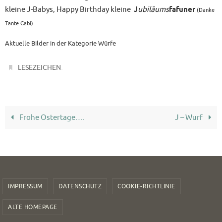
kleine J-Babys, Happy Birthday kleine
J
ubiläums
fafuner
(Danke
Tante Gabi)
Aktuelle Bilder in der Kategorie Würfe
.
LESEZEICHEN
Frohe Ostertage….
J – Wurf
IMPRESSUM
DATENSCHUTZ
COOKIE-RICHTLINIE
ALTE HOMEPAGE